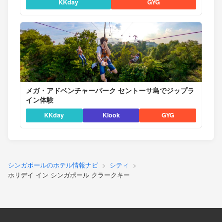
KKday
GYG
メガ・アドベンチャーパーク セントーサ島でジップラ
イン体験
KKday
Klook
GYG
シンガポールのホテル情報ナビ
シティ
ホリデイ イン シンガポール クラークキー